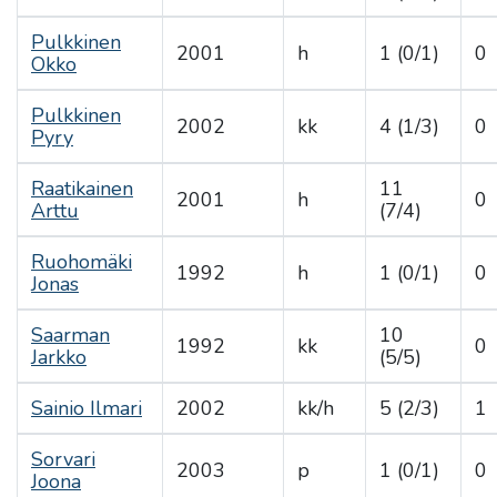
Pulkkinen
2001
h
1 (0/1)
0
Okko
Pulkkinen
2002
kk
4 (1/3)
0
Pyry
Raatikainen
11
2001
h
0
Arttu
(7/4)
Ruohomäki
1992
h
1 (0/1)
0
Jonas
Saarman
10
1992
kk
0
Jarkko
(5/5)
Sainio Ilmari
2002
kk/h
5 (2/3)
1
Sorvari
2003
p
1 (0/1)
0
Joona