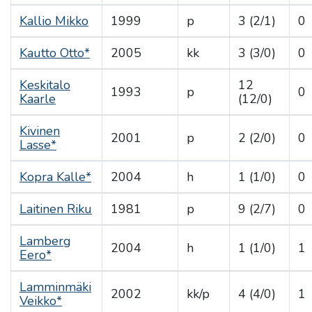
Kallio Mikko
1999
p
3 (2/1)
0
Kautto Otto*
2005
kk
3 (3/0)
0
Keskitalo
12
1993
p
0
Kaarle
(12/0)
Kivinen
2001
p
2 (2/0)
0
Lasse*
Kopra Kalle*
2004
h
1 (1/0)
0
Laitinen Riku
1981
p
9 (2/7)
0
Lamberg
2004
h
1 (1/0)
1
Eero*
Lamminmäki
2002
kk/p
4 (4/0)
1
Veikko*