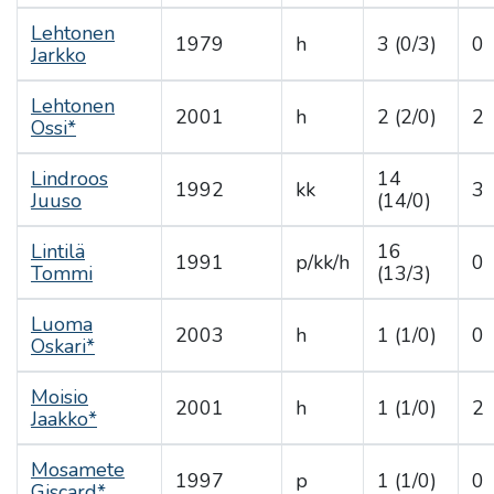
Lehtonen
1979
h
3 (0/3)
0
Jarkko
Lehtonen
2001
h
2 (2/0)
2
Ossi*
Lindroos
14
1992
kk
3
Juuso
(14/0)
Lintilä
16
1991
p/kk/h
0
Tommi
(13/3)
Luoma
2003
h
1 (1/0)
0
Oskari*
Moisio
2001
h
1 (1/0)
2
Jaakko*
Mosamete
1997
p
1 (1/0)
0
Giscard*