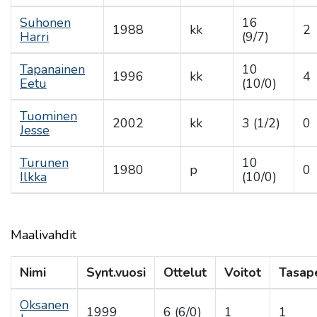
Suhonen
16
1988
kk
2
Harri
(9/7)
Tapanainen
10
1996
kk
4
Eetu
(10/0)
Tuominen
2002
kk
3 (1/2)
0
Jesse
Turunen
10
1980
p
0
Ilkka
(10/0)
Maalivahdit
Nimi
Synt.vuosi
Ottelut
Voitot
Tasape
Oksanen
1999
6 (6/0)
1
1