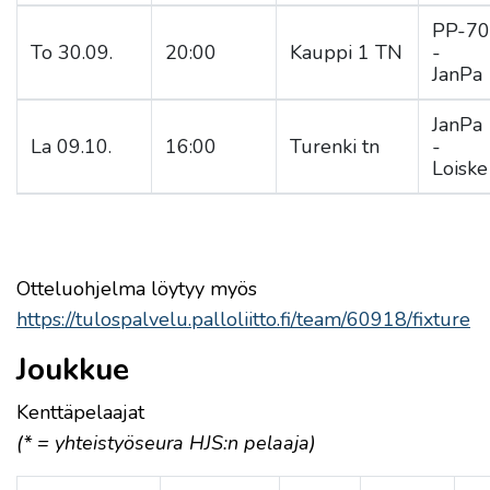
PP-70
To 30.09.
20:00
Kauppi 1 TN
-
JanPa
JanPa
La 09.10.
16:00
Turenki tn
-
Loiske
Otteluohjelma löytyy myös
https://tulospalvelu.palloliitto.fi/team/60918/fixture
Joukkue
Kenttäpelaajat
(* = yhteistyöseura HJS:n pelaaja)