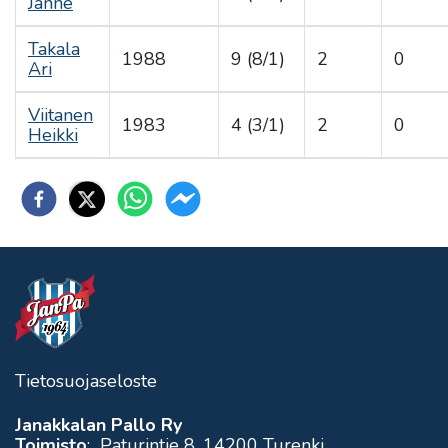
Janne
Takala
1988
9 (8/1)
2
0
Ari
Viitanen
1983
4 (3/1)
2
0
Heikki
Tietosuojaseloste
Janakkalan Pallo Ry
Toimisto
: Paturintie 8, 14200 Turenki