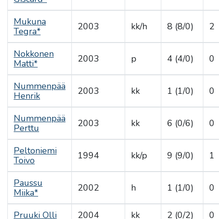
Mukuna
2003
kk/h
8 (8/0)
2
Tegra*
Nokkonen
2003
p
4 (4/0)
0
Matti*
Nummenpää
2003
kk
1 (1/0)
0
Henrik
Nummenpää
2003
kk
6 (0/6)
0
Perttu
Peltoniemi
1994
kk/p
9 (9/0)
1
Toivo
Paussu
2002
h
1 (1/0)
0
Miika*
Pruuki Olli
2004
kk
2 (0/2)
0