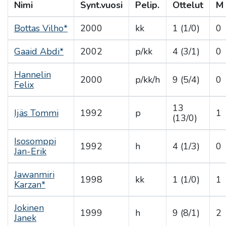
Nimi
Synt.vuosi
Pelip.
Ottelut
M
Bottas Vilho*
2000
kk
1 (1/0)
0
Gaaid Abdi*
2002
p/kk
4 (3/1)
0
Hannelin
2000
p/kk/h
9 (5/4)
0
Felix
13
Ijäs Tommi
1992
p
1
(13/0)
Isosomppi
1992
h
4 (1/3)
0
Jan-Erik
Jawanmiri
1998
kk
1 (1/0)
1
Karzan*
Jokinen
1999
h
9 (8/1)
2
Janek