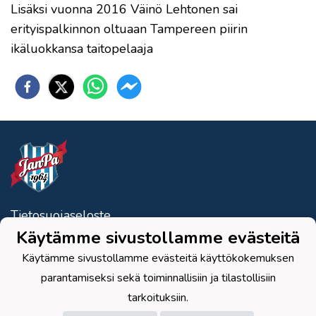
Lisäksi vuonna 2016 Väinö Lehtonen sai
erityispalkinnon oltuaan Tampereen piirin
ikäluokkansa taitopelaaja
Tietosuojaseloste
Käytämme sivustollamme evästeitä
Janakkalan Pallo Ry
Käytämme sivustollamme evästeitä käyttökokemuksen
Toimisto
: Paturintie 8, 14200 Turenki
Seuran posti
: Kerkkolantie 53,
parantamiseksi sekä toiminnallisiin ja tilastollisiin
14200 Turenki
tarkoituksiin.
Sähköposti
: janpa1964(at)gmail.com