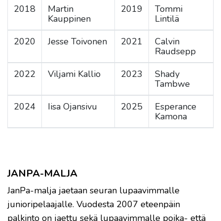
2018
Martin
2019
Tommi
Kauppinen
Lintilä
2020
Jesse Toivonen
2021
Calvin
Raudsepp
2022
Viljami Kallio
2023
Shady
Tambwe
2024
Iisa Ojansivu
2025
Esperance
Kamona
JANPA-MALJA
JanPa-malja jaetaan seuran lupaavimmalle
junioripelaajalle. Vuodesta 2007 eteenpäin
palkinto on jaettu sekä lupaavimmalle poika- että