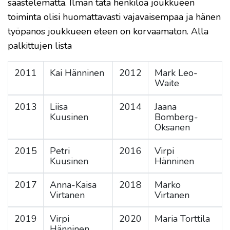
säästelemättä. Ilman tätä henkilöä joukkueen
toiminta olisi huomattavasti vajavaisempaa ja hänen
työpanos joukkueen eteen on korvaamaton. Alla
palkittujen lista
2011
Kai Hänninen
2012
Mark Leo-
Waite
2013
Liisa
2014
Jaana
Kuusinen
Bomberg-
Oksanen
2015
Petri
2016
Virpi
Kuusinen
Hänninen
2017
Anna-Kaisa
2018
Marko
Virtanen
Virtanen
2019
Virpi
2020
Maria Torttila
Hänninen