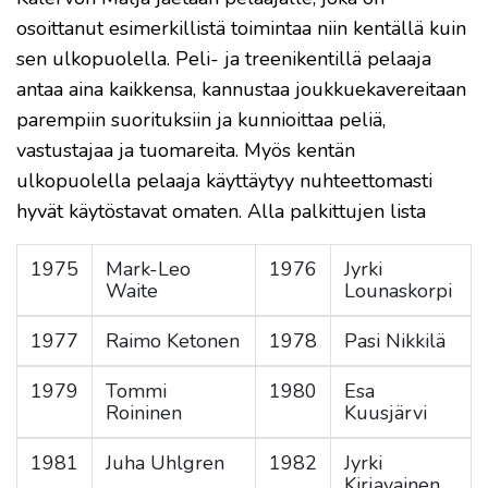
osoittanut esimerkillistä toimintaa niin kentällä kuin
sen ulkopuolella. Peli- ja treenikentillä pelaaja
antaa aina kaikkensa, kannustaa joukkuekavereitaan
parempiin suorituksiin ja kunnioittaa peliä,
vastustajaa ja tuomareita. Myös kentän
ulkopuolella pelaaja käyttäytyy nuhteettomasti
hyvät käytöstavat omaten. Alla palkittujen lista
1975
Mark-Leo
1976
Jyrki
Waite
Lounaskorpi
1977
Raimo Ketonen
1978
Pasi Nikkilä
1979
Tommi
1980
Esa
Roininen
Kuusjärvi
1981
Juha Uhlgren
1982
Jyrki
Kirjavainen