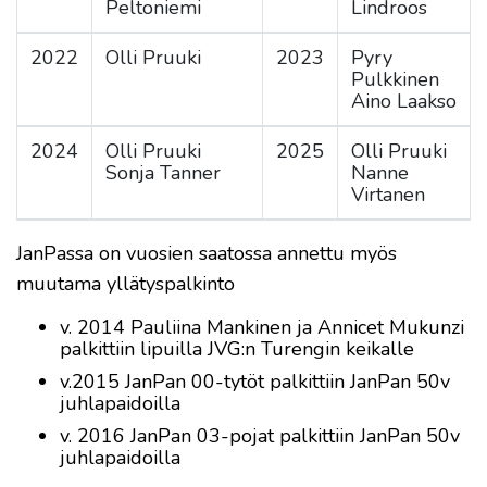
Peltoniemi
Lindroos
2022
Olli Pruuki
2023
Pyry
Pulkkinen
Aino Laakso
2024
Olli Pruuki
2025
Olli Pruuki
Sonja Tanner
Nanne
Virtanen
JanPassa on vuosien saatossa annettu myös
muutama yllätyspalkinto
v. 2014 Pauliina Mankinen ja Annicet Mukunzi
palkittiin lipuilla JVG:n Turengin keikalle
v.2015 JanPan 00-tytöt palkittiin JanPan 50v
juhlapaidoilla
v. 2016 JanPan 03-pojat palkittiin JanPan 50v
juhlapaidoilla