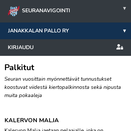
▾
SEURANAVIGOINTI
JANAKKALAN PALLO RY
▾
KIRJAUDU
Palkitut
Seuran vuosittain myönnettävät tunnustukset
koostuvat viidestä kiertopalkinnosta sekä nipusta
muita pokaaleja
KALERVON MALJA
Kalervon Malja jaetaan pelaajalle, joka on