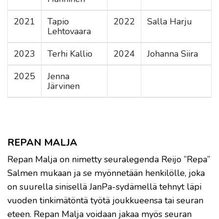
2021
Tapio
2022
Salla Harju
Lehtovaara
2023
Terhi Kallio
2024
Johanna Siira
2025
Jenna
Järvinen
REPAN MALJA
Repan Malja on nimetty seuralegenda Reijo ”Repa”
Salmen mukaan ja se myönnetään henkilölle, joka
on suurella sinisellä JanPa-sydämellä tehnyt läpi
vuoden tinkimätöntä työtä joukkueensa tai seuran
eteen. Repan Malja voidaan jakaa myös seuran