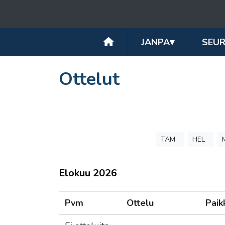
JANPA
▾
SEU
Ottelut
TAM
HEL
Elokuu
2026
Pvm
Ottelu
Paik