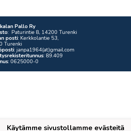
kalan Pallo Ry
sto
: Paturintie 8, 14200 Turenki
n posti
: Kerkkolantie 53,
0 Turenki
öposti
: janpa1964(at)gmail.com
tysrekisteritunnus
: 89.409
nnus
: 0625000-0
Käytämme sivustollamme evästeitä