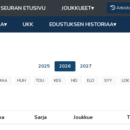
SEURAN ETUSIVU
JOUKKUEET
▾
Arkist
RA
▾
UKK
EDUSTUKSEN HISTORIAA
▾
2025
2026
2027
MAA
HUH
TOU
KES
HEI
ELO
SYY
LOK
ka
Sarja
Joukkue
T