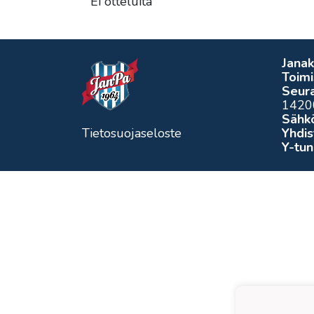
Ei otteluita
Janak
Toimi
Seura
1420
Sähk
Tietosuojaseloste
Yhdis
Y-tu