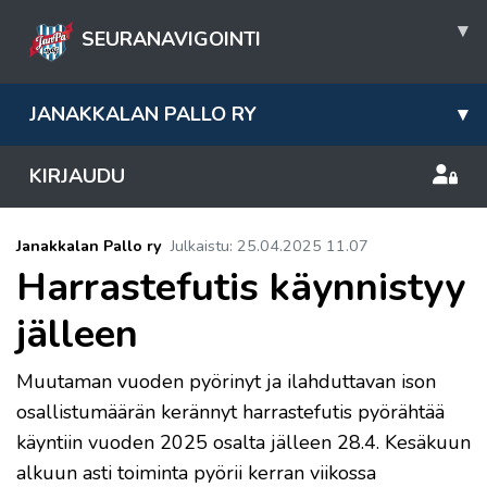
▾
SEURANAVIGOINTI
JANAKKALAN PALLO RY
▾
KIRJAUDU
Janakkalan Pallo ry
Julkaistu
:
25.04.2025
11.07
Harrastefutis käynnistyy
jälleen
Muutaman vuoden pyörinyt ja ilahduttavan ison
osallistumäärän kerännyt harrastefutis pyörähtää
käyntiin vuoden 2025 osalta jälleen 28.4. Kesäkuun
alkuun asti toiminta pyörii kerran viikossa