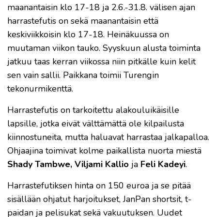
maanantaisin klo 17-18 ja 2.6.-31.8. välisen ajan
harrastefutis on sekä maanantaisin että
keskiviikkoisin klo 17-18. Heinäkuussa on
muutaman viikon tauko. Syyskuun alusta toiminta
jatkuu taas kerran viikossa niin pitkälle kuin kelit
sen vain sallii. Paikkana toimii Turengin
tekonurmikenttä.
Harrastefutis on tarkoitettu alakouluikäisille
lapsille, jotka eivät välttämättä ole kilpailusta
kiinnostuneita, mutta haluavat harrastaa jalkapalloa.
Ohjaajina toimivat kolme paikallista nuorta miestä
Shady Tambwe, Viljami Kallio
ja
Feli Kadeyi
.
Harrastefutiksen hinta on 150 euroa ja se pitää
sisällään ohjatut harjoitukset, JanPan shortsit, t-
paidan ja pelisukat sekä vakuutuksen. Uudet