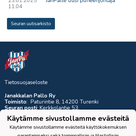
23.01.2025
JanPalle uusi puheenjohtaja
11.04
Seuran uutisarkisto
Tietosuojaseloste
Janakkalan Pallo Ry
Toimisto
: Paturintie 8, 14200 Turenki
Seuran posti
: Kerkkolantie 53,
14200 Turenki
Käytämme sivustollamme evästeitä
Sähköposti
: janpa1964(at)gmail.com
Yhdistysrekisteritunnus
: 89.409
Käytämme sivustollamme evästeitä käyttökokemuksen
Y-tunnus
: 0625000-0
parantamiseksi sekä toiminnallisiin ja tilastollisiin