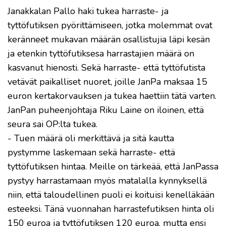
Janakkalan Pallo haki tukea harraste- ja
tyttöfutiksen pyörittämiseen, jotka molemmat ovat
keränneet mukavan määrän osallistujia läpi kesän
ja etenkin tyttöfutiksesa harrastajien määrä on
kasvanut hienosti. Sekä harraste- että tyttöfutista
vetävät paikalliset nuoret, joille JanPa maksaa 15
euron kertakorvauksen ja tukea haettiin tätä varten.
JanPan puheenjohtaja Riku Laine on iloinen, että
seura sai OP:lta tukea.
- Tuen määrä oli merkittävä ja sitä kautta
pystymme laskemaan sekä harraste- että
tyttöfutiksen hintaa. Meille on tärkeää, että JanPassa
pystyy harrastamaan myös matalalla kynnyksellä
niin, että taloudellinen puoli ei koituisi kenelläkään
esteeksi. Tänä vuonnahan harrastefutiksen hinta oli
150 euroa ja tyttöfutiksen 120 euroa, mutta ensi