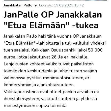
Janakkalan Pallo ry
Julkaistu
:
19.09.2025
13.42
JanPalle OP Janakkalan
"Etua Elämään" -tukea
Janakkalan Pallo haki tänä vuonna OP Janakkalan
"Etua Elämään" -lahjoitusta ja tuli valituksi yhdeksi
tuen saajaksi. Kaikkiaan Osuuspankki jakoi 50 000
euroa, jotka jakautuivat 26:lle eri hakijalle.
Lahjoitusten kohteet valikoituivat paikallisten
toimijoiden keskuudesta ja lahjoitusten saajien
valinnoissa pyrittiin monimuotoisuuteen, eri
kohderyhmiin ja ajankohtaisuuteen.
Valintaperusteina ovat olleet pankin arvoihin eli
ihmisläheisyyteen, vastuullisuuteen ja yhdessä
menestymiseen sopiva toiminta.