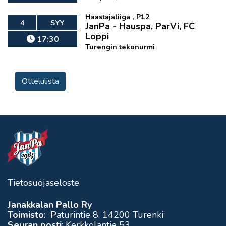
Haastajaliiga , P12
4
SYY
JanPa - Hauspa, ParVi, FC
Loppi
17:30
Turengin tekonurmi
Ottelulista
Tietosuojaseloste
Janakkalan Pallo Ry
Toimisto
: Paturintie 8, 14200 Turenki
Seuran posti
: Kerkkolantie 53,