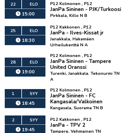
P12 Kolmonen , P12
22
ELO
JanPa Sininen - PJK/Turkoosi
15:00
Pirkkala, Killo N B
P12 Kakkonen , P12
25
ELO
JanPa - Ilves-Kissat jr
Janakkala, Hakamäen
18:30
Urheilukenttä N A
P12 Kolmonen , P12
JanPa Sininen - Tampere
28
ELO
United Oranssi
19:00
Turenki, Janakkala. Tekonurmi TN
A
P12 Kolmonen , P12
1
SYY
JanPa Sininen - FC
Kangasala/Valkoinen
18:45
Kangasala, Suorama TN B
P12 Kakkonen , P12
2
SYY
JanPa - TPV 2
19:45
Tampere, Vehmainen TN