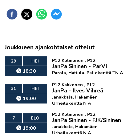
Joukkueen ajankohtaiset ottelut
P12 Kolmonen , P12
29
HEI
JanPa Sininen - ParVi
18:30
Parola, Hattula. Pallokenttä TN A
P12 Kakkonen , P12
31
HEI
JanPa - Ilves Vihreä
Janakkala, Hakamäen
19:00
Urheilukenttä N A
P12 Kolmonen , P12
7
ELO
JanPa Sininen - FJK/Sininen
Janakkala, Hakamäen
19:00
Urheilukenttä N A