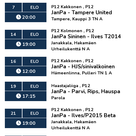
P12 Kakkonen , P12
7
ELO
JanPa - Tampere United
20:00
Tampere, Kauppi 3 TN A
P12 Kolmonen , P12
14
ELO
JanPa Sininen - Ilves T2014
Janakkala, Hakamäen
19:00
Urheilukenttä N A
P12 Kakkonen , P12
16
ELO
JanPa - HJS/sinivalkoinen
12:00
Hämeenlinna, Pulleri TN 1 A
Haastajaliiga , P12
19
ELO
JanPa - Parvi, Rips, Hauspa
17:15
Parola
P12 Kakkonen , P12
21
ELO
JanPa - Ilves/P2015 Beta
Janakkala, Hakamäen
19:00
Urheilukenttä N A