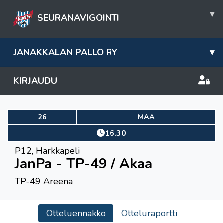
▾
SEURANAVIGOINTI
JANAKKALAN PALLO RY
▾
KIRJAUDU
26
MAA
16.30
P12
,
Harkkapeli
JanPa - TP-49 / Akaa
TP-49 Areena
Otteluennakko
Otteluraportti